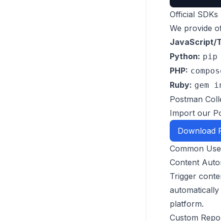
Official SDKs
We provide of
JavaScript/T
Python:
pip
PHP:
compos
Ruby:
gem i
Postman Coll
Import our Po
Download P
Common Use
Content Auto
Trigger conte
automaticall
platform.
Custom Repor