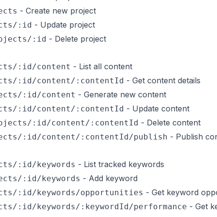
- Create new project
ects
- Update project
cts/:id
- Delete project
ojects/:id
- List all content
cts/:id/content
- Get content details
cts/:id/content/:contentId
- Generate new content
ects/:id/content
- Update content
cts/:id/content/:contentId
- Delete content
ojects/:id/content/:contentId
- Publish co
ects/:id/content/:contentId/publish
- List tracked keywords
cts/:id/keywords
- Add keyword
ects/:id/keywords
- Get keyword oppo
cts/:id/keywords/opportunities
- Get k
cts/:id/keywords/:keywordId/performance