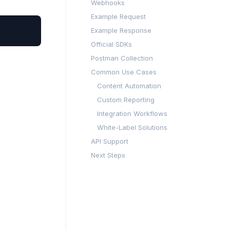
Webhooks
Example Request
Example Response
Official SDKs
Postman Collection
Common Use Cases
Content Automation
Custom Reporting
Integration Workflows
White-Label Solutions
API Support
Next Steps