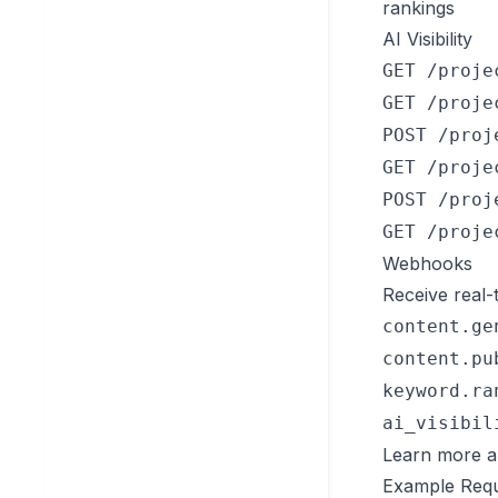
rankings
AI Visibility
GET /proje
GET /proje
POST /proj
GET /proje
POST /proj
GET /proje
Webhooks
Receive real-t
content.ge
content.pu
keyword.ra
ai_visibil
Learn more 
Example Req