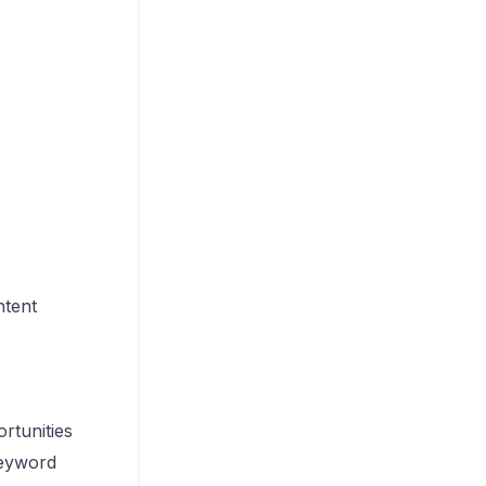
ntent
rtunities
eyword