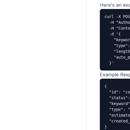
Here's an exa
curl -X POS
  -H "Autho
  -H "Conte
  -d '{

    "keywor
    "type":
    "length
    "auto_p
  }'
Example Res
{

  "id": "co
  "status":
  "keyword"
  "type": "
  "estimate
  "created_
}