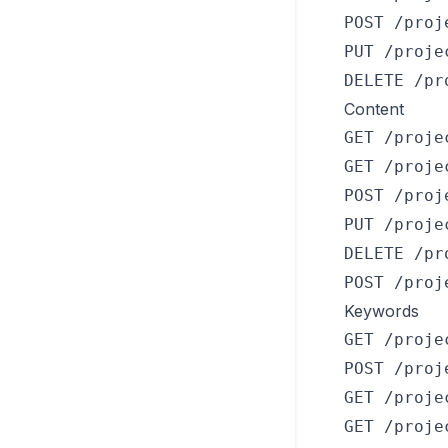
Beleid voor redelijk gebruik
Veelgestelde vragen
POST /proj
Privacy en beveiliging
PUT /proje
Probleemoplossing
DELETE /pr
Contact opnemen met
support
Content
GET /proje
Community
GET /proje
POST /proj
PUT /proje
DELETE /pr
POST /proj
Keywords
GET /proje
POST /proj
GET /proje
GET /proje