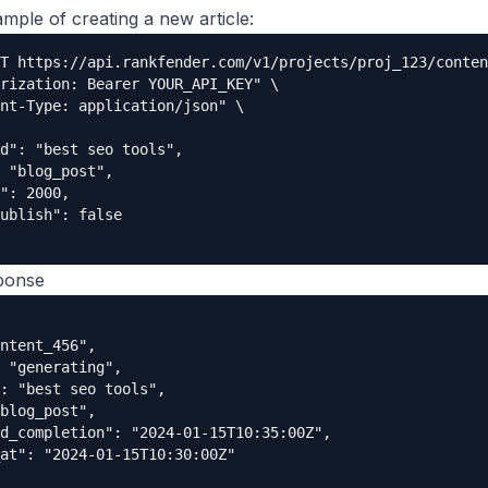
mple of creating a new article:
T https://api.rankfender.com/v1/projects/proj_123/conten
rization: Bearer YOUR_API_KEY" \

nt-Type: application/json" \

d": "best seo tools",

 "blog_post",

": 2000,

ublish": false

ponse
ntent_456",

 "generating",

: "best seo tools",

blog_post",

d_completion": "2024-01-15T10:35:00Z",

at": "2024-01-15T10:30:00Z"
