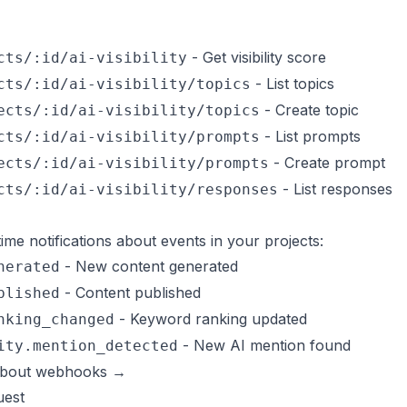
- Get visibility score
cts/:id/ai-visibility
- List topics
cts/:id/ai-visibility/topics
- Create topic
ects/:id/ai-visibility/topics
- List prompts
cts/:id/ai-visibility/prompts
- Create prompt
ects/:id/ai-visibility/prompts
- List responses
cts/:id/ai-visibility/responses
ime notifications about events in your projects:
- New content generated
nerated
- Content published
blished
- Keyword ranking updated
nking_changed
- New AI mention found
ity.mention_detected
about webhooks →
uest