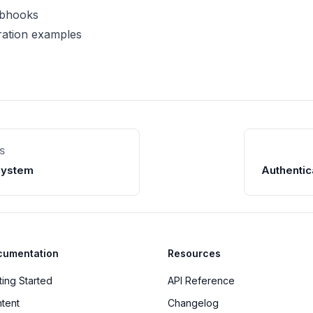
ebhooks
ration examples
S
System
Authentic
cumentation
Resources
ting Started
API Reference
tent
Changelog