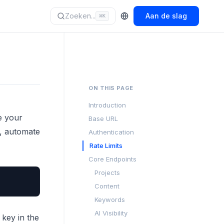
Zoeken...
Aan de slag
⌘
K
ON THIS PAGE
Introduction
e your
Base URL
s, automate
Authentication
Rate Limits
Core Endpoints
Projects
Content
Keywords
AI Visibility
 key in the