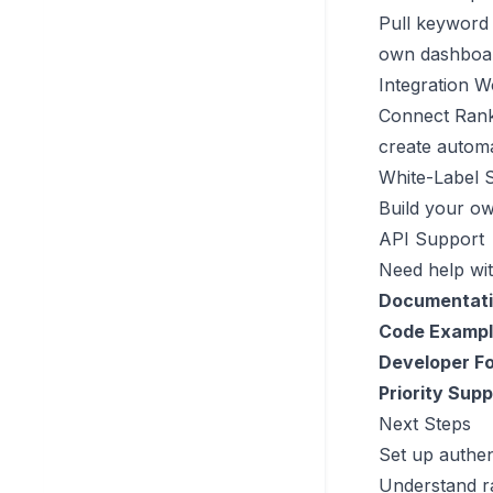
Pull keyword 
own dashboard
Integration 
Connect Rankf
create autom
White-Label S
Build your ow
API Support
Need help wit
Documentati
Code Exampl
Developer F
Priority Supp
Next Steps
Set up authen
Understand ra