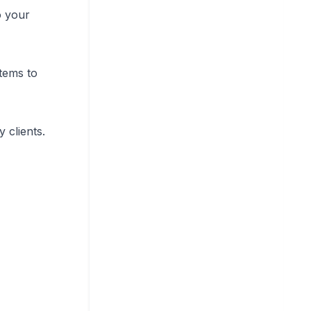
o your
tems to
 clients.