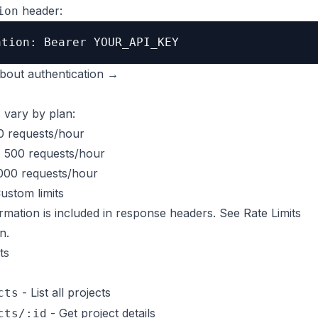
header:
ion
ation: Bearer YOUR_API_KEY
bout authentication →
s vary by plan:
 requests/hour
:
500 requests/hour
000 requests/hour
ustom limits
formation is included in response headers. See
Rate Limits
on
.
ts
- List all projects
cts
- Get project details
cts/:id