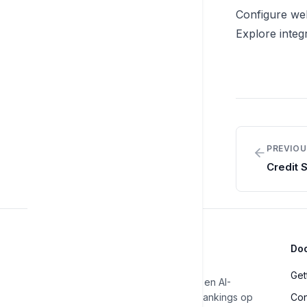
Configure w
Explore integ
PREVIOU
Credit 
Do
Get
Automatiseer je SEO en AI-
zichtbaarheid. Volg rankings op
Con