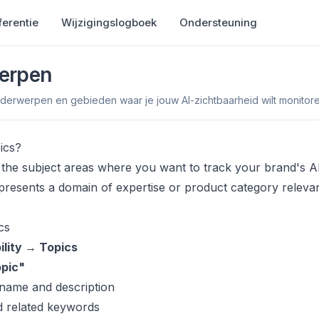
ferentie
Wijzigingslogboek
Ondersteuning
erpen
derwerpen en gebieden waar je jouw AI-zichtbaarheid wilt monitore
ics?
 the subject areas where you want to track your brand's AI v
presents a domain of expertise or product category releva
cs
bility → Topics
pic"
 name and description
d related keywords