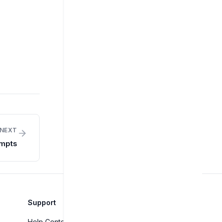
NEXT
mpts
Support
Help Center