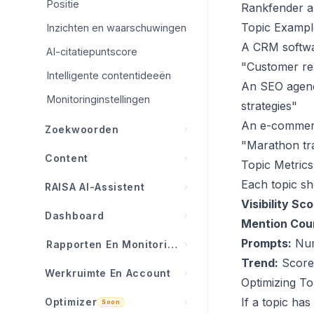
WordPress-integratie
Positie
Rankfender au
Boost-prompts
Google Search Console
Topic Exampl
Inzichten en waarschuwingen
A CRM softwa
Shopify-integratie
AI-citatiepuntscore
"Customer re
Intelligente contentideeën
Wix-integratie
An SEO agency
Monitoringinstellingen
Modern web / Webhooks
strategies"
An e-commerc
Zoekwoorden
"Marathon tra
Zoekwoordenoverzicht
Content
Topic Metrics
Uitleg
Contentoverzicht
Each topic s
RAISA AI-Assistent
zoekwoordenstatistieken
Visibility Sco
Contentplanner
Wat is RAISA?
Dashboard
Zoekwoordenkansen
Mention Cou
Autopilot (Auto-Publish)
Inzichtskaarten
Organische prestaties
Dashboardoverzicht
Prompts:
Num
Rapporten En Monitoring
Contentgeschiedenis
Chat en tool-aanroep
Trend:
Score 
Zoekwoorden importeren
KPI-kaarten
Activiteitsfeed
Werkruimte En Account
Contentgenerator
Optimizing To
Dashboard-integratie
Levenscyclus van
Standaarddashboard
Rapporten
Alle projecten
If a topic has 
Optimizer
Contentinstellingen
zoekwoorden
Contentgenerator
Soon
RAISA AI-dashboard