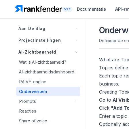
Documentatie
API-re
V2.1
Onderw
Aan De Slag
Wat is Rankfender?
Projectinstellingen
Definieer de on
Hoe Rankfender werkt
Brand Book-overzicht
AI-Zichtbaarheid
Projecten, werkruimten en
What are Top
Concurrenten
Brand Book-overzicht
Wat is AI-zichtbaarheid?
limieten
Topics define
Persona's
Concurrenten
Merkinformatie
AI-zichtbaarheidsdashboard
Navigatieoverzicht
Each topic re
Claimniveaus
Slimme ontdekking
Visuele identiteit
RAIVE-engine
business.
Eerste project instellen
Positioneringsmatrix
Head-to-head tracking
Merkstem
Onderwerpen
Creating Topi
Checklist accountinstallatie
Dashboardtemplates
Go to
AI Visi
Classificatie en beheer
Prompts
Genereren met AI
Click
"Add To
Integraties
Reacties
Brand Book best practices
Prompts
Enter a topic
Sitemap
Integraties
Share of voice
Concurrerende prompts
Optionally ad