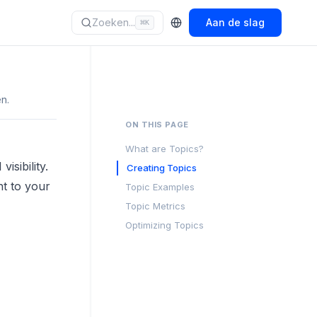
Zoeken...
Aan de slag
⌘
K
n.
ON THIS PAGE
What are Topics?
isibility.
Creating Topics
nt to your
Topic Examples
Topic Metrics
Optimizing Topics