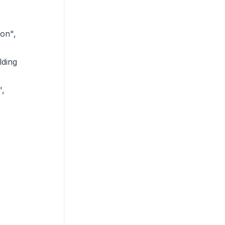
on",
lding
",