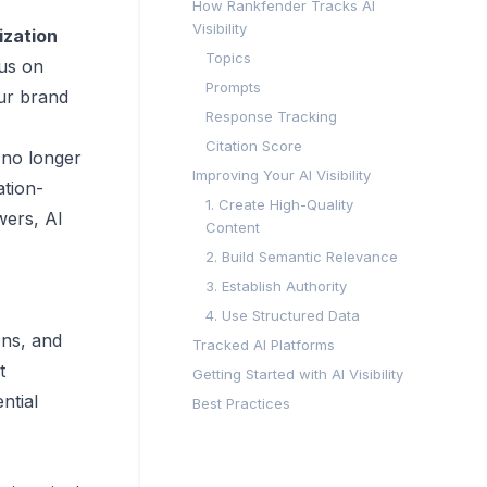
How Rankfender Tracks AI
Visibility
ization
Topics
cus on
Prompts
ur brand
Response Tracking
Citation Score
 no longer
Improving Your AI Visibility
ation-
1. Create High-Quality
wers, AI
Content
2. Build Semantic Relevance
3. Establish Authority
4. Use Structured Data
ons, and
Tracked AI Platforms
t
Getting Started with AI Visibility
ntial
Best Practices