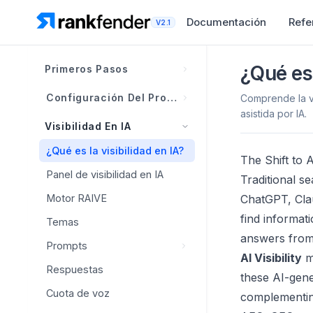
Documentación
Refe
V2.1
¿Qué es 
Primeros Pasos
¿Qué es Rankfender?
Configuración Del Proyecto
Comprende la vi
asistida por IA.
Cómo funciona Rankfender
Descripción general del
Visibilidad En IA
Brand Book
Proyectos, espacios de
¿Qué es la visibilidad en IA?
trabajo y límites
The Shift to 
Competidores
Descripción general del
Panel de visibilidad en IA
Brand Book
Traditional s
Descripción general de la
Personas
Competidores
navegación
Motor RAIVE
ChatGPT, Cla
Información de la marca
Niveles de afirmación
Descubrimiento inteligente
Configuración del primer
find informati
Temas
Identidad visual
Matriz de posicionamiento
proyecto
Seguimiento cara a cara
answers from 
Prompts
Voz de marca
Plantillas de panel
Lista de verificación de
AI Visibility
m
Clasificación y gestión
Respuestas
configuración de cuenta
Prompts
Generar con IA
these AI-gene
Integraciones
Cuota de voz
Prompts competitivos
complementing
Mejores prácticas del Brand
Sitemap
Integraciones
Book