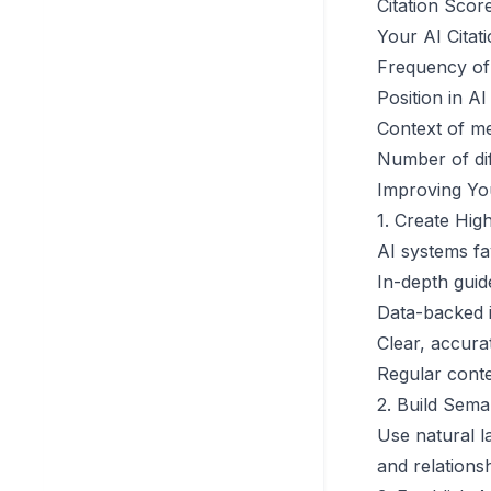
Citation Scor
Your AI Citat
Frequency of
Position in AI
Context of me
Number of dif
Improving Your
1. Create Hig
AI systems fa
In-depth guid
Data-backed i
Clear, accura
Regular cont
2. Build Sema
Use natural l
and relations