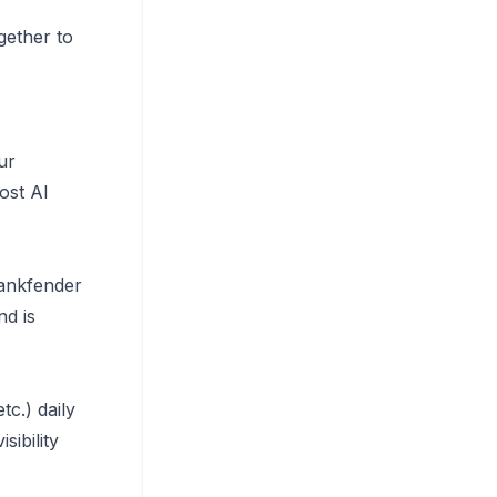
gether to
ur
ost AI
Rankfender
d is
c.) daily
ibility