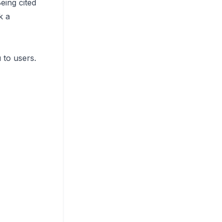
eing cited
k a
 to users.