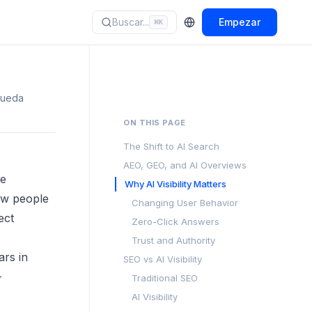
Buscar...
Empezar
⌘
K
squeda
ON THIS PAGE
The Shift to AI Search
AEO, GEO, and AI Overviews
ke
Why AI Visibility Matters
ow people
Changing User Behavior
ect
Zero-Click Answers
Trust and Authority
rs in
SEO vs AI Visibility
—
Traditional SEO
AI Visibility