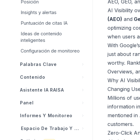
AEO, GEO, an
Posición
Prompts de impulso
Integración con WordPress
AI Visibility 
Insights y alertas
Google Search Console
(AEO)
and
Ge
Puntuación de citas IA
optimizing co
Integración con Shopify
Ideas de contenido
when users a
inteligentes
Integración con Wix
With Google’s
Configuración de monitoreo
Web moderna / Webhooks
just about ran
worthy. Rankf
Palabras Clave
Overviews, a
Descripción general de
Contenido
Why AI Visibil
palabras clave
Descripción general del
Changing Use
Asistente IA RAISA
Explicación de las métricas
contenido
Millions of u
de palabras clave
¿Qué es RAISA?
Panel
Planificador de contenido
information in
Oportunidades de palabras
Tarjetas de insights
Descripción general del panel
mentioned in 
Informes Y Monitoreo
Piloto automático (Auto-
clave
Chat y llamada a
Publish)
customers.
Tarjetas KPI
Feed de actividad
Rendimiento orgánico
Espacio De Trabajo Y Cuenta
herramientas
Zero-Click A
Historial de contenido
Panel estándar
Informes
Importar palabras clave
Integración con el panel
Todos los proyectos