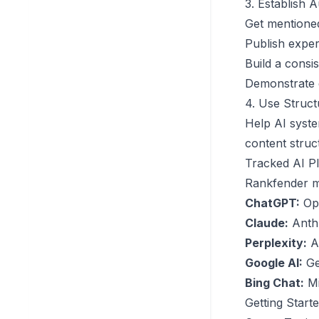
3. Establish A
Get mentione
Publish exper
Build a consi
Demonstrate e
4. Use Struct
Help AI syst
content struc
Tracked AI P
Rankfender m
ChatGPT:
Ope
Claude:
Anthr
Perplexity:
A
Google AI:
Ge
Bing Chat:
Mi
Getting Started