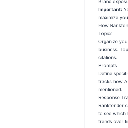
Brand exposur
Important:
Yo
maximize you
How Rankfende
Topics
Organize your 
business. Top
citations.
Prompts
Define specif
tracks how A
mentioned.
Response Tra
Rankfender ch
to see which 
trends over t