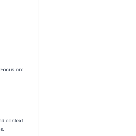
 Focus on:
nd context
s.