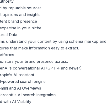
uthority
d by reputable sources
t opinions and insights
stent brand presence
xpertise in your niche
ured Data
ems understand your content by using schema markup and 
tures that make information easy to extract.
latforms
onitors your brand presence across:
nAI's conversational AI (GPT-4 and newer)
opic's AI assistant
I-powered search engine
mini and AI Overviews
crosoft's AI search integration
 with AI Visibility