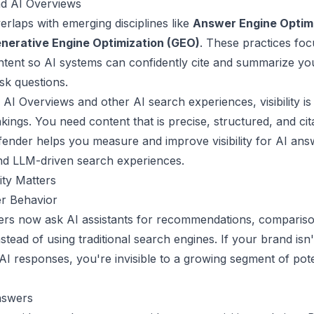
d AI Overviews
overlaps with emerging disciplines like
Answer Engine Optim
nerative Engine Optimization (GEO)
. These practices fo
ntent so AI systems can confidently cite and summarize yo
sk questions.
 AI Overviews and other AI search experiences, visibility is
kings. You need content that is precise, structured, and cit
ender helps you measure and improve visibility for AI ans
nd LLM-driven search experiences.
ity Matters
r Behavior
sers now ask AI assistants for recommendations, comparis
stead of using traditional search engines. If your brand isn'
AI responses, you're invisible to a growing segment of pote
nswers