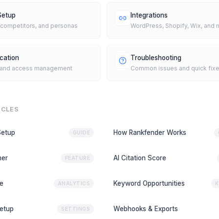
Setup
Integrations
 competitors, and personas
WordPress, Shopify, Wix, and
cation
Troubleshooting
 and access management
Common issues and quick fix
ICLES
Setup
How Rankfender Works
GUIDE
ner
AI Citation Score
FEATURE
ce
Keyword Opportunities
ANALYTICS
K
etup
Webhooks & Exports
SETTINGS