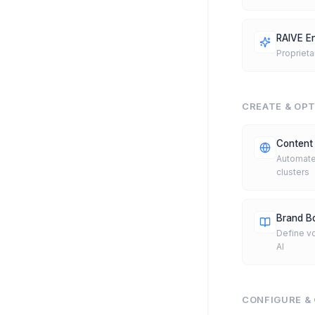
RAIVE E
Proprieta
CREATE & OPT
Content 
Automate
clusters
Brand B
Define vo
AI
CONFIGURE &