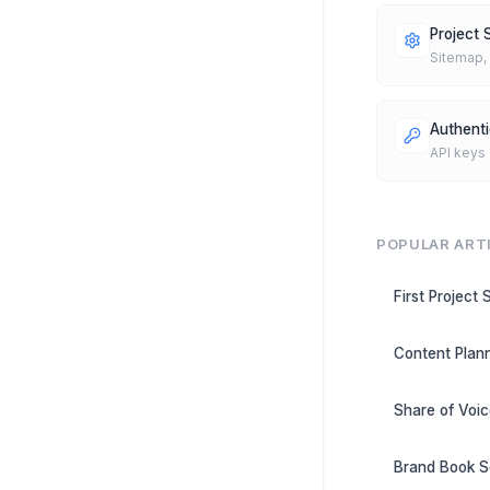
Project 
Sitemap,
Authenti
API keys
POPULAR ART
First Project 
Content Plan
Share of Voi
Brand Book S