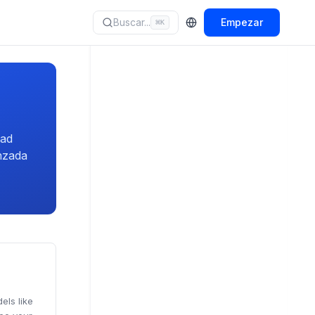
Buscar...
Empezar
⌘
K
dad
nzada
els like