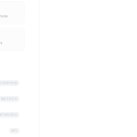
 more
es
OVERVIEW
METRICS
EYWORDS
API