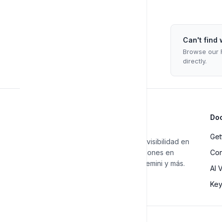
Can't find
Browse our F
directly.
Do
Get
Automatiza tu SEO y visibilidad en
IA. Rastrea clasificaciones en
Con
Google, ChatGPT, Gemini y más.
AI V
Ke