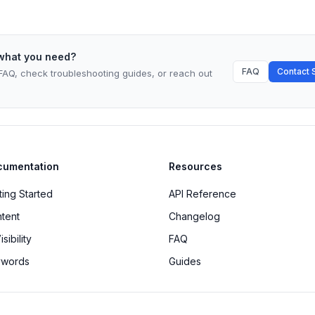
 what you need?
FAQ
Contact 
AQ, check troubleshooting guides, or reach out
cumentation
Resources
ting Started
API Reference
tent
Changelog
isibility
FAQ
ywords
Guides