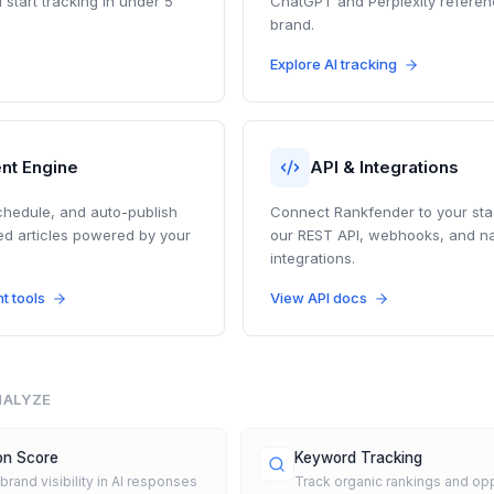
 start tracking in under 5
ChatGPT and Perplexity referen
brand.
Explore AI tracking
nt Engine
API & Integrations
chedule, and auto-publish
Connect Rankfender to your sta
ed articles powered by your
our REST API, webhooks, and na
integrations.
t tools
View API docs
NALYZE
ion Score
Keyword Tracking
rand visibility in AI responses
Track organic rankings and opp