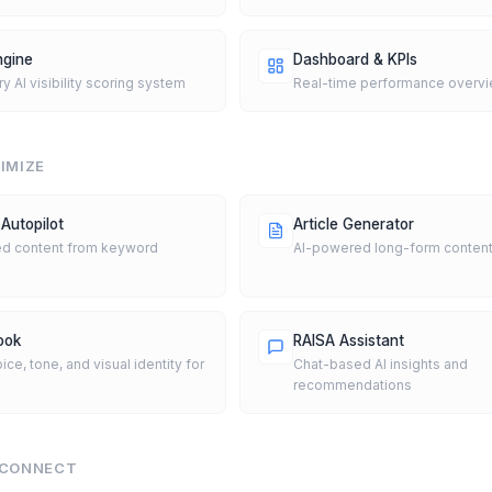
ngine
Dashboard & KPIs
ry AI visibility scoring system
Real-time performance overv
IMIZE
Autopilot
Article Generator
d content from keyword
AI-powered long-form content
ook
RAISA Assistant
ice, tone, and visual identity for
Chat-based AI insights and
recommendations
 CONNECT