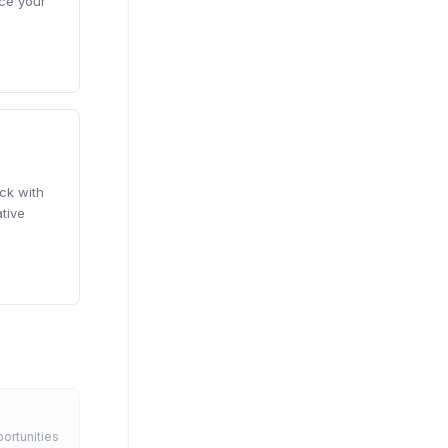
ce your
ck with
tive
ortunities