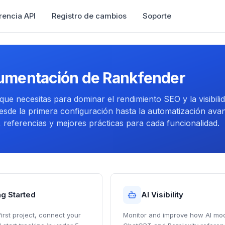
rencia API
Registro de cambios
Soporte
umentación de Rankfender
que necesitas para dominar el rendimiento SEO y la visibili
esde la primera configuración hasta la automatización ava
 referencias y mejores prácticas para cada funcionalidad.
ng Started
AI Visibility
first project, connect your
Monitor and improve how AI mod