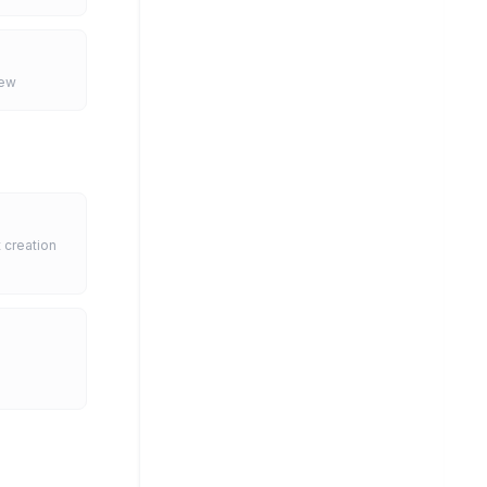
iew
 creation