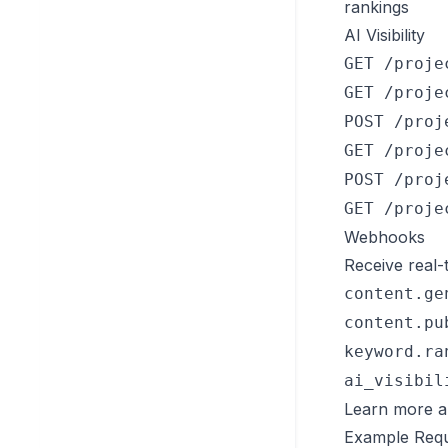
rankings
AI Visibility
GET /proje
GET /proje
POST /proj
GET /proje
POST /proj
GET /proje
Webhooks
Receive real-t
content.ge
content.pu
keyword.ra
ai_visibil
Learn more 
Example Req