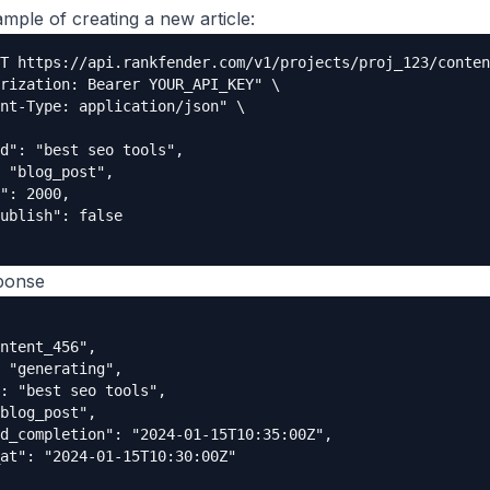
mple of creating a new article:
T https://api.rankfender.com/v1/projects/proj_123/conten
rization: Bearer YOUR_API_KEY" \

nt-Type: application/json" \

d": "best seo tools",

 "blog_post",

": 2000,

ublish": false

ponse
ntent_456",

 "generating",

: "best seo tools",

blog_post",

d_completion": "2024-01-15T10:35:00Z",

at": "2024-01-15T10:30:00Z"
