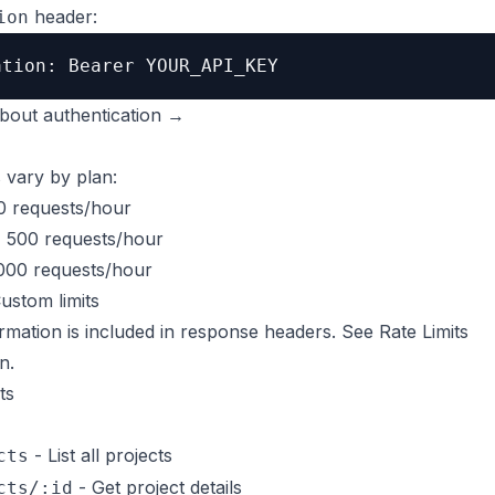
header:
ion
ation: Bearer YOUR_API_KEY
bout authentication →
s vary by plan:
 requests/hour
:
500 requests/hour
000 requests/hour
ustom limits
formation is included in response headers. See
Rate Limits
on
.
ts
- List all projects
cts
- Get project details
cts/:id