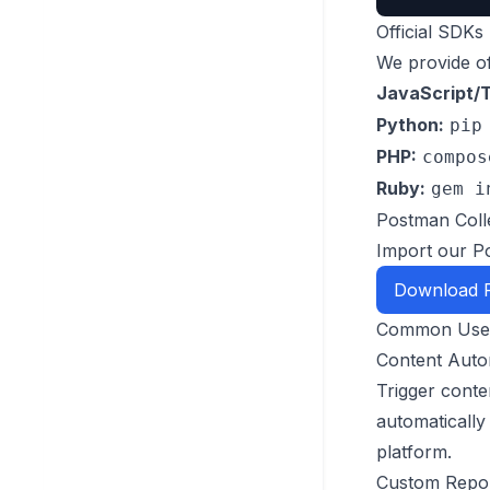
Official SDKs
We provide of
JavaScript/T
Python:
pip
PHP:
compos
Ruby:
gem i
Postman Coll
Import our Po
Download P
Common Use
Content Auto
Trigger conte
automaticall
platform.
Custom Repor