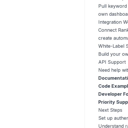
Pull keyword 
own dashboard
Integration 
Connect Rankf
create autom
White-Label S
Build your ow
API Support
Need help wit
Documentati
Code Exampl
Developer F
Priority Supp
Next Steps
Set up authen
Understand ra