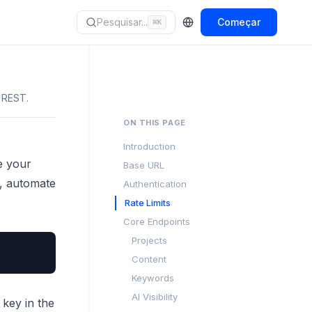
Pesquisar...
Começar
⌘
K
I REST.
ON THIS PAGE
Introduction
e your
Base URL
s, automate
Authentication
Rate Limits
Core Endpoints
Projects
Content
Keywords
AI Visibility
 key in the