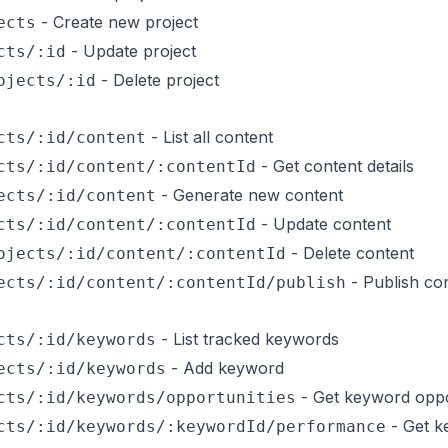
- Create new project
ects
- Update project
cts/:id
- Delete project
ojects/:id
- List all content
cts/:id/content
- Get content details
cts/:id/content/:contentId
- Generate new content
ects/:id/content
- Update content
cts/:id/content/:contentId
- Delete content
ojects/:id/content/:contentId
- Publish co
ects/:id/content/:contentId/publish
- List tracked keywords
cts/:id/keywords
- Add keyword
ects/:id/keywords
- Get keyword oppo
cts/:id/keywords/opportunities
- Get k
cts/:id/keywords/:keywordId/performance