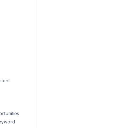
ntent
rtunities
eyword