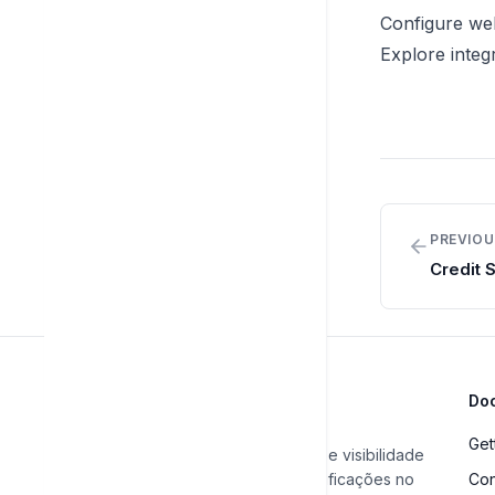
Configure w
Explore integ
PREVIOU
Credit 
Do
Get
Automatize seu SEO e visibilidade
em IA. Rastreie classificações no
Con