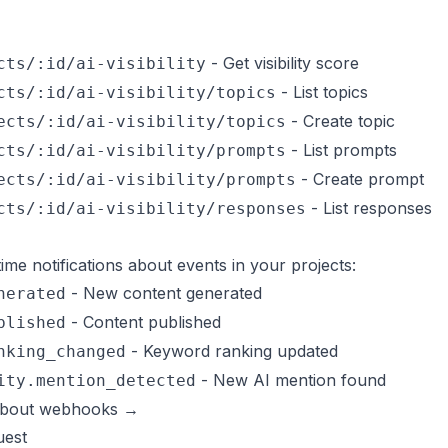
- Get visibility score
cts/:id/ai-visibility
- List topics
cts/:id/ai-visibility/topics
- Create topic
ects/:id/ai-visibility/topics
- List prompts
cts/:id/ai-visibility/prompts
- Create prompt
ects/:id/ai-visibility/prompts
- List responses
cts/:id/ai-visibility/responses
ime notifications about events in your projects:
- New content generated
nerated
- Content published
blished
- Keyword ranking updated
nking_changed
- New AI mention found
ity.mention_detected
about webhooks →
uest