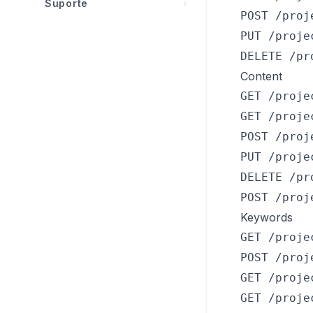
Suporte
POST /proj
Política de uso justo
Perguntas frequentes
PUT /proje
Privacidade e segurança
Solução de problemas
DELETE /pr
Contatar suporte
Content
GET /proje
Comunidade
GET /proje
POST /proj
PUT /proje
DELETE /pr
POST /proj
Keywords
GET /proje
POST /proj
GET /proje
GET /proje