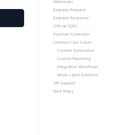
Webhooks
Example Request
Example Response
Official SDKs
Postman Collection
Common Use Cases
Content Automation
Custom Reporting
Integration Workflows
White-Label Solutions
API Support
Next Steps