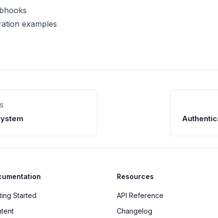
ebhooks
ration examples
S
System
Authentic
cumentation
Resources
ting Started
API Reference
tent
Changelog