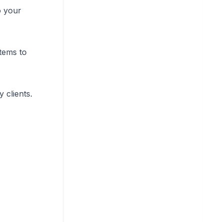
o your
tems to
 clients.