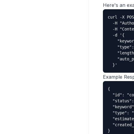
Here's an exa
curl -X POS
  -H "Autho
  -H "Conte
  -d '{

    "keywor
    "type":
    "length
    "auto_p
  }'
Example Res
{

  "id": "co
  "status":
  "keyword"
  "type": "
  "estimate
  "created_
}