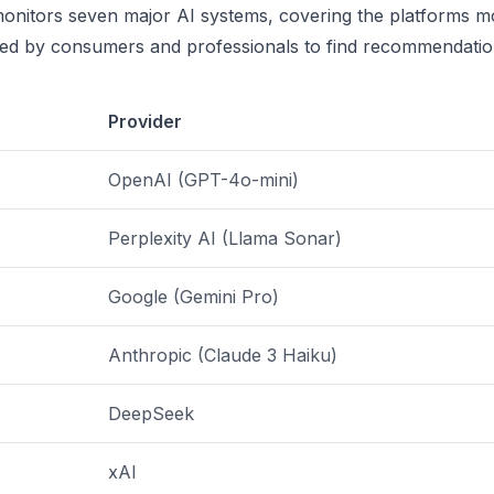
onitors seven major AI systems, covering the platforms m
d by consumers and professionals to find recommendatio
Provider
OpenAI (GPT-4o-mini)
Perplexity AI (Llama Sonar)
Google (Gemini Pro)
Anthropic (Claude 3 Haiku)
DeepSeek
xAI