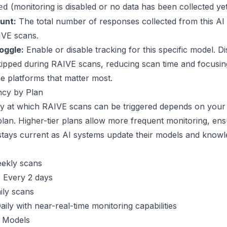
(monitoring is disabled or no data has been collected yet
ed
unt:
The total number of responses collected from this AI
IVE scans.
oggle:
Enable or disable tracking for this specific model. D
ipped during RAIVE scans, reducing scan time and focusin
he platforms that matter most.
cy by Plan
y at which RAIVE scans can be triggered depends on your
plan. Higher-tier plans allow more frequent monitoring, en
ta stays current as AI systems update their models and know
ekly scans
:
Every 2 days
ily scans
ily with near-real-time monitoring capabilities
 Models