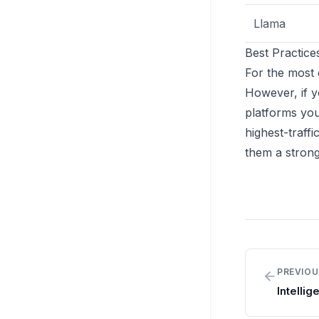
Llama
Best Practice
For the most 
However, if y
platforms you
highest-traff
them a strong
PREVIOU
Intellig