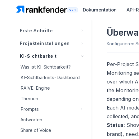
Dokumentation
API-R
V2.1
Überwa
Erste Schritte
Was ist Rankfender?
Projekteinstellungen
Konfigurieren 
Wie Rankfender funktioniert
Brand Book-Übersicht
KI-Sichtbarkeit
Projekte, Arbeitsbereiche
Per-Project S
Wettbewerber
Brand Book-Übersicht
Was ist KI-Sichtbarkeit?
und Limits
Monitoring set
Personas
Wettbewerber
Markeninformationen
KI-Sichtbarkeits-Dashboard
Navigationsübersicht
over which A
Behauptungsebenen
Intelligente Entdeckung
Visuelle Identität
RAIVE-Engine
the Monitorin
Erstes Projekt einrichten
Positionierungsmatrix
Head-to-Head-Tracking
Markenstimme
Themen
depending on 
Konto-Einrichtungs-
Dashboard-Vorlagen
Checkliste
Each AI model
Klassifizierung und
Prompts
Mit KI generieren
Verwaltung
collected, and
Integrationen
Antworten
Brand Book Best Practices
Prompts
Status:
Shows
Sitemap
Integrationen
Share of Voice
Wettbewerbs-Prompts
brand),
need