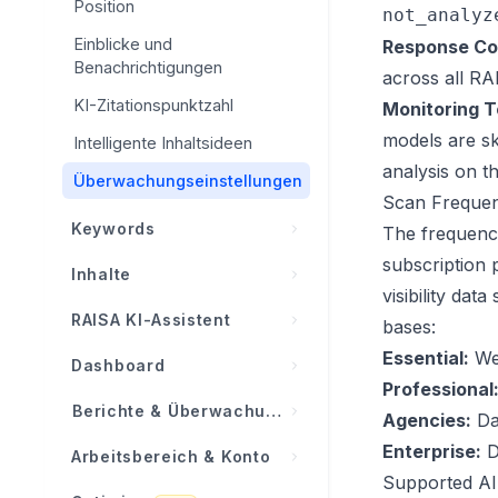
WordPress-Integration
Position
Boost-Prompts
not_analyz
Google Search Console
Einblicke und
Response Co
Benachrichtigungen
across all RA
Shopify-Integration
KI-Zitationspunktzahl
Monitoring T
Wix-Integration
models are sk
Intelligente Inhaltsideen
Modernes Web / Webhooks
analysis on t
Überwachungseinstellungen
Scan Frequen
Keywords
The frequenc
subscription 
Keyword-Übersicht
Inhalte
visibility da
Keyword-Metriken erklärt
Inhalts-Übersicht
RAISA KI-Assistent
bases:
Keyword-Chancen
Inhaltsplaner
Essential:
We
Was ist RAISA?
Dashboard
Organische Leistung
Professional
Autopilot (Auto-Publish)
Einblickskarten
Dashboard-Übersicht
Berichte & Überwachung
Keywords importieren
Agencies:
Da
Inhaltsverlauf
Chat und Tool-Aufruf
KPI-Karten
Aktivitäts-Feed
Enterprise:
Da
Arbeitsbereich & Konto
Keyword-Lebenszyklus
Inhaltsgenerator
Dashboard-Integration
Standard-Dashboard
Supported AI
Berichte
Alle Projekte