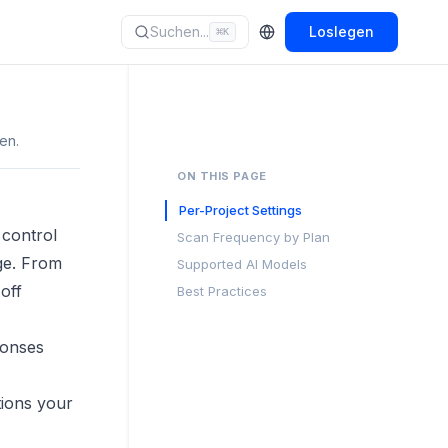
Suchen...
Loslegen
⌘
K
en.
ON THIS PAGE
Per-Project Settings
 control
Scan Frequency by Plan
ge. From
Supported AI Models
off
Best Practices
ponses
tions your