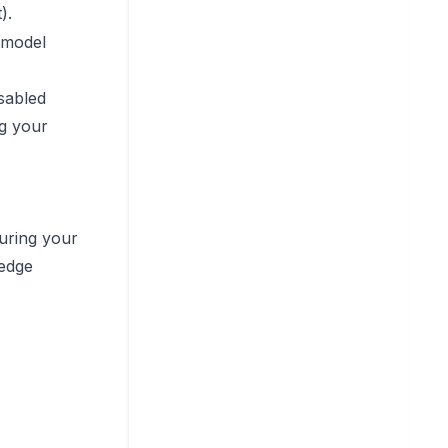
).
 model
isabled
g your
suring your
ledge