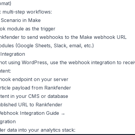
omat)
 multi-step workflows:
 Scenario in Make
k module as the trigger
nkfender to send webhooks to the Make webhook URL
dules (Google Sheets, Slack, email, etc.)
ntegration
not using WordPress, use the webhook integration to recei
tent:
hook endpoint on your server
rticle payload from Rankfender
ntent in your CMS or database
ublished URL to Rankfender
 Webhook Integration Guide →
gration
er data into your analytics stack: