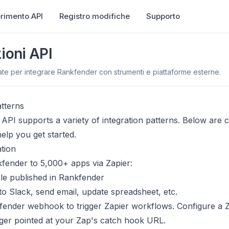
erimento API
Registro modifiche
Supporto
ioni API
te per integrare Rankfender con strumenti e piattaforme esterne.
atterns
API supports a variety of integration patterns. Below ar
elp you get started.
ation
fender to 5,000+ apps via Zapier:
le published in Rankfender
to Slack, send email, update spreadsheet, etc.
ender webhook to trigger Zapier workflows. Configure a Z
ger pointed at your Zap's catch hook URL.