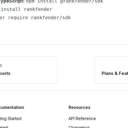
ypeScript:
npm install @rankfender/sdk
 install rankfender
er require rankfender/sdk
S
ports
Plans & Fea
cumentation
Resources
ting Started
API Reference
tent
Changelog