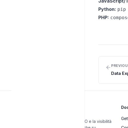
JavaScript/T
Python:
pip
PHP:
compos
PREVIOU
Data Ex
Do
Get
Automatizza il tuo SEO e la visibilità
IA. Traccia le classifiche su
Con