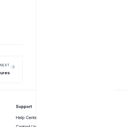
NEXT
tures
Support
Help Center
Contact Us