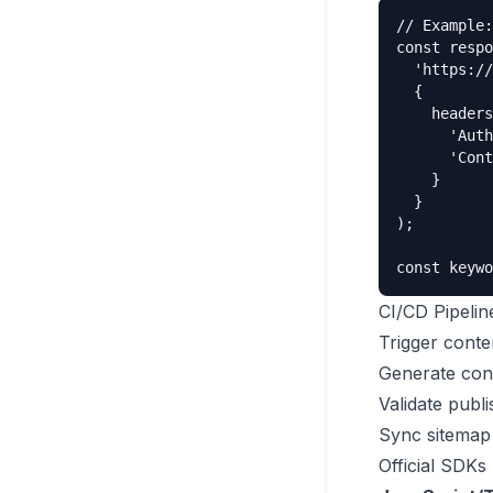
Politica di utilizzo equo
Domande frequenti
// Example:
Privacy e sicurezza
const respo
Risoluzione dei problemi
  'https://
  {

Contatta il supporto
    headers
Community
      'Auth
      'Cont
    }

  }

);

const keywo
CI/CD Pipelin
Trigger conte
Generate con
Validate publ
Sync sitemap 
Official SDKs