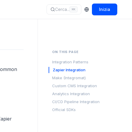
Cerca...
Inizia
⌘
K
ON THIS PAGE
Integration Patterns
e common
Zapier Integration
Make (Integromat)
Custom CMS Integration
Analytics Integration
CI/CD Pipeline Integration
Official SDKs
apier