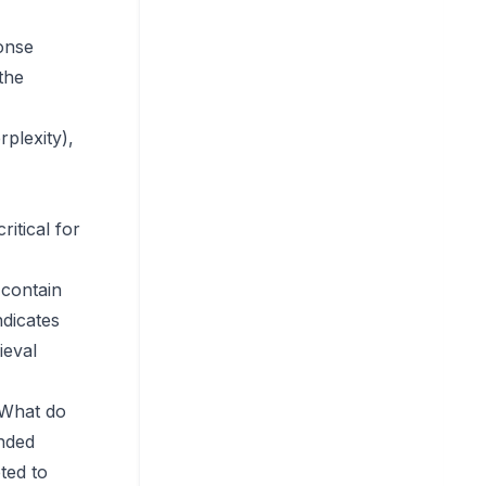
onse
the
plexity),
itical for
contain
ndicates
ieval
"What do
anded
ted to