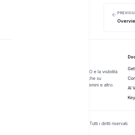
PREVIOU
Overvi
Do
Get
Automatizza il tuo SEO e la visibilità
IA. Traccia le classifiche su
Con
Google, ChatGPT, Gemini e altro.
AI V
Ke
© 2025 Rankfender.
Tutti i diritti riservati.