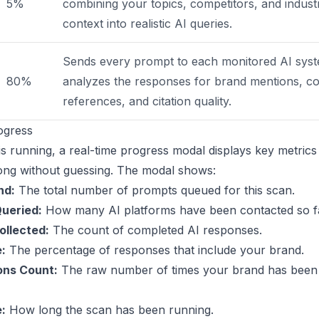
5%
combining your topics, competitors, and indust
context into realistic AI queries.
Sends every prompt to each monitored AI sys
80%
analyzes the responses for brand mentions, co
references, and citation quality.
ogress
is running, a real-time progress modal displays key metric
ong without guessing. The modal shows:
nd:
The total number of prompts queued for this scan.
ueried:
How many AI platforms have been contacted so f
llected:
The count of completed AI responses.
:
The percentage of responses that include your brand.
ons Count:
The raw number of times your brand has been
:
How long the scan has been running.