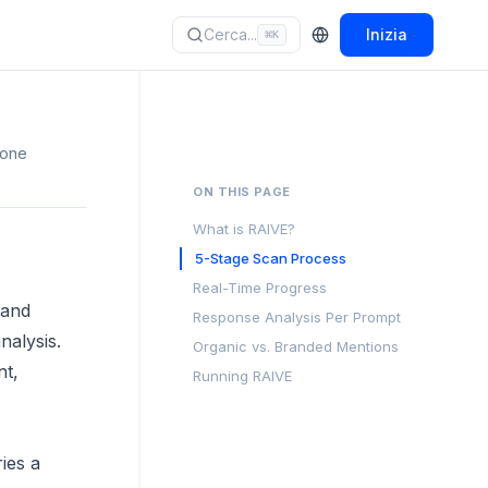
Cerca...
Inizia
⌘
K
ione
ON THIS PAGE
What is RAIVE?
5-Stage Scan Process
Real-Time Progress
 and
Response Analysis Per Prompt
alysis.
Organic vs. Branded Mentions
nt,
Running RAIVE
ies a