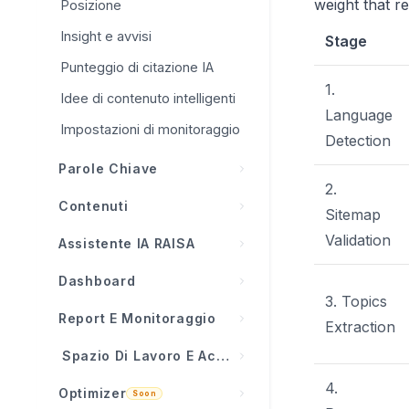
Integrazione WordPress
weight that re
Posizione
Prompt di potenziamento
Google Search Console
Insight e avvisi
Stage
Integrazione Shopify
Punteggio di citazione IA
1.
Idee di contenuto intelligenti
Integrazione Wix
Language
Impostazioni di monitoraggio
Web moderno / Webhook
Detection
Parole Chiave
2.
Panoramica delle parole
Contenuti
Sitemap
chiave
Panoramica dei contenuti
Validation
Assistente IA RAISA
Spiegazione delle metriche
Pianificatore di contenuti
delle parole chiave
Cos'è RAISA?
Dashboard
Autopilota (Auto-Publish)
3. Topics
Opportunità di parole chiave
Schede di insight
Panoramica dashboard
Report E Monitoraggio
Extraction
Cronologia dei contenuti
Performance organica
Chat e chiamata agli
Schede KPI
Feed di attività
Spazio Di Lavoro E Account
strumenti
Generatore di contenuti
Importare parole chiave
Dashboard standard
Report
4.
Integrazione dashboard
Tutti i progetti
Optimizer
Impostazioni contenuti
Ciclo di vita delle parole
Generatore di contenuti
Soon
Dashboard IA RAISA