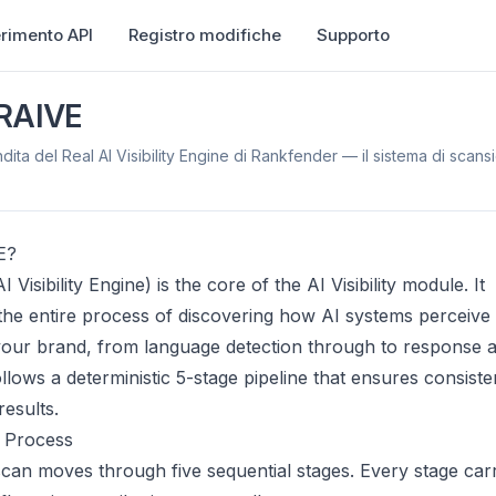
erimento API
Registro modifiche
Supporto
 RAIVE
dita del Real AI Visibility Engine di Rankfender — il sistema di scans
E?
 Visibility Engine) is the core of the AI Visibility module. It
the entire process of discovering how AI systems perceive
ur brand, from language detection through to response an
llows a deterministic 5-stage pipeline that ensures consiste
results.
 Process
an moves through five sequential stages. Every stage carr