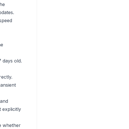
the
pdates.
 speed
he
7 days old.
ectly.
ransient
rand
explicitly
e whether