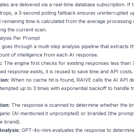
tes are delivered via a real-time database subscription. If 
drops, a 3-second polling fallback ensures uninterrupted u
 remaining time is calculated from the average processing
ng the current scan.
lysis Per Prompt
goes through a multi-step analysis pipeline that extracts t
nt of intelligence from each AI response.
:
The engine first checks for existing responses less than 
hed response exists, it is reused to save time and API costs.
ion:
When no cache hit is found, RAIVE calls the AI API dir
attempted up to 3 times with exponential backoff to handle t
ion:
The response is scanned to determine whether the b
ganic (AI mentioned it unprompted) or branded (the prompt 
e brand).
nalysis:
GPT-4o-mini evaluates the response to determin