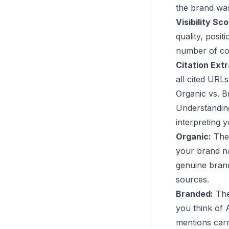
the brand wa
Visibility Sc
quality, posit
number of co
Citation Extr
all cited URLs
Organic vs. 
Understanding
interpreting y
Organic:
The 
your brand na
genuine brand 
sources.
Branded:
The
you think of 
mentions carr