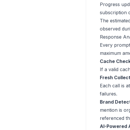
Progress upda
subscription 
The estimated
observed duri
Response Ana
Every prompt 
maximum amou
Cache Check
If a valid cac
Fresh Collect
Each call is 
failures.
Brand Detect
mention is or
referenced th
AI-Powered A