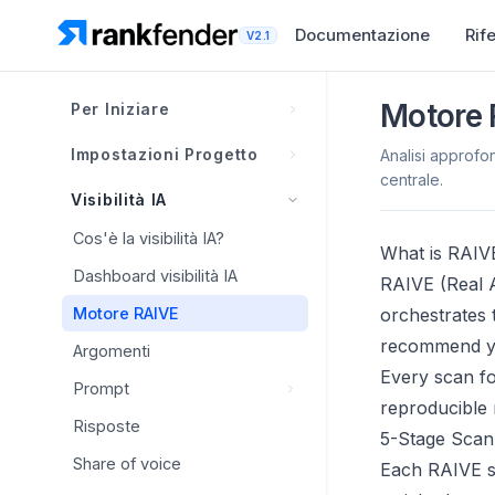
Documentazione
Rif
V2.1
Motore
Per Iniziare
Cos'è Rankfender?
Impostazioni Progetto
Analisi approfon
centrale.
Come funziona Rankfender
Panoramica Brand Book
Visibilità IA
Progetti, spazi di lavoro e
Concorrenti
Panoramica Brand Book
Cos'è la visibilità IA?
limiti
What is RAIV
Personas
Concorrenti
Informazioni sul brand
Dashboard visibilità IA
RAIVE (Real AI
Panoramica della navigazione
Livelli di affermazione
Scoperta intelligente
Identità visiva
Motore RAIVE
orchestrates 
Configurazione del primo
Matrice di posizionamento
progetto
recommend yo
Tracciamento testa a testa
Voce del brand
Argomenti
Every scan fo
Template dashboard
Checklist configurazione
Classificazione e gestione
Prompt
Genera con IA
account
reproducible 
Integrazioni
Risposte
Best practice del Brand
Prompt
5-Stage Scan
Book
Sitemap
Integrazioni
Share of voice
Prompt competitivi
Each RAIVE sc