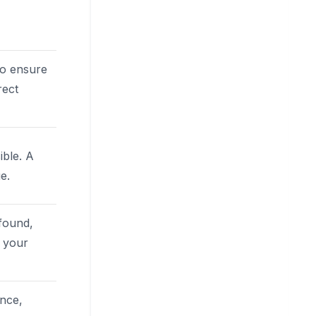
to ensure
rect
ible. A
e.
 found,
m your
ence,