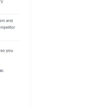
ry
tem and
mpetitor
s so you
ar.