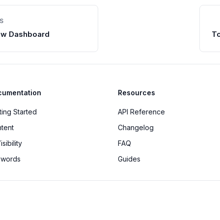
S
ew Dashboard
T
cumentation
Resources
ting Started
API Reference
tent
Changelog
isibility
FAQ
ywords
Guides