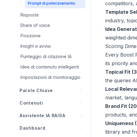
Integrazione WordPress
competitors, 
Prompt di potenziamento
Google Search Console
Template Sel
Risposte
industry, top
Integrazione Shopify
Share of voice
Idea Generat
Integrazione Wix
Posizione
weighted dime
Web moderno / Webhook
Scoring Dime
Insight e avvisi
Every Boost P
Punteggio di citazione IA
its priority a
Idee di contenuto intelligenti
Topical Fit (
Impostazioni di monitoraggio
the queries A
Local Releva
Parole Chiave
market, langu
Panoramica delle parole
Contenuti
Brand Fit (2
chiave
Panoramica dei contenuti
products, and
Assistente IA RAISA
Spiegazione delle metriche
Uniqueness 
Pianificatore di contenuti
delle parole chiave
Cos'è RAISA?
Dashboard
library and 
Autopilota (Auto-Publish)
Opportunità di parole chiave
Schede di insight