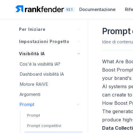
Documentazione
Rif
V2.1
Prompt 
Per Iniziare
Cos'è Rankfender?
Impostazioni Progetto
Idee di contenut
Come funziona Rankfender
Panoramica Brand Book
Visibilità IA
Progetti, spazi di lavoro e
What Are Bo
Concorrenti
Panoramica Brand Book
Cos'è la visibilità IA?
limiti
Boost Prompts
Personas
Concorrenti
Informazioni sul brand
Dashboard visibilità IA
Panoramica della navigazione
your brand's 
Livelli di affermazione
Scoperta intelligente
Identità visiva
Motore RAIVE
AI systems p
Configurazione del primo
Matrice di posizionamento
progetto
Tracciamento testa a testa
Voce del brand
Argomenti
can create to
Template dashboard
Checklist configurazione
How Boost P
Classificazione e gestione
Prompt
Genera con IA
account
The generatio
Integrazioni
Best practice del Brand
Prompt
produce high-
Book
Sitemap
Integrazioni
Prompt competitivi
Data Collect