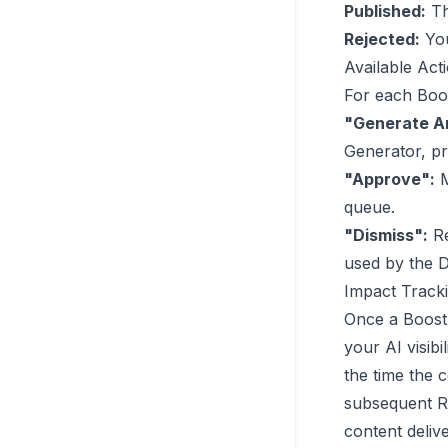
Published:
Th
Rejected:
You
Available Act
For each Boos
"Generate Ar
Generator
, p
"Approve":
M
queue.
"Dismiss":
Re
used by the D
Impact Track
Once a Boost 
your AI visib
the time the 
subsequent RA
content deliv