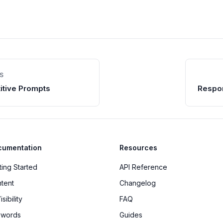
S
tive Prompts
Respo
cumentation
Resources
ting Started
API Reference
tent
Changelog
isibility
FAQ
ywords
Guides