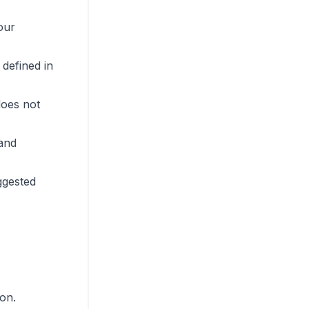
our
 defined in
does not
 and
ggested
on.