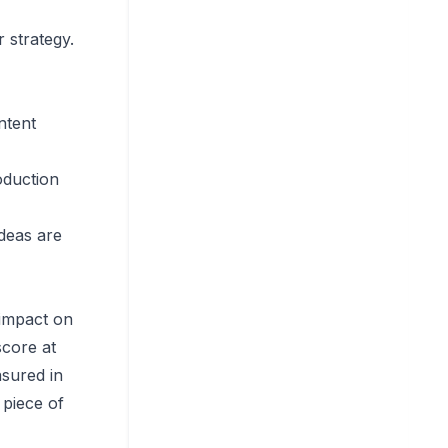
 strategy.
ntent
oduction
ideas are
 impact on
core at
sured in
 piece of