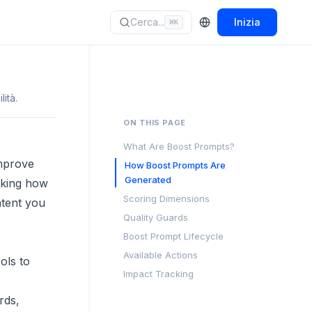
Cerca...
Inizia
⌘
K
ità.
ON THIS PAGE
What Are Boost Prompts?
improve
How Boost Prompts Are
Generated
acking how
Scoring Dimensions
ntent you
Quality Guards
Boost Prompt Lifecycle
Available Actions
ols to
Impact Tracking
rds,