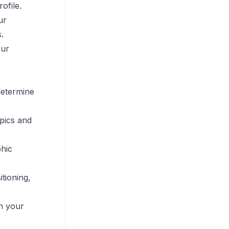
ofile.
ur
.
our
determine
pics and
phic
tioning,
in your