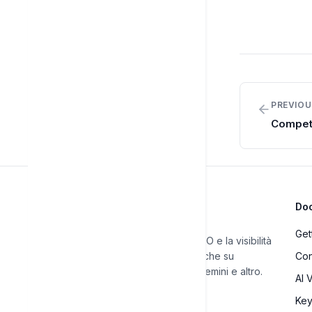
PREVIOU
Competi
Do
Get
Automatizza il tuo SEO e la visibilità
IA. Traccia le classifiche su
Con
Google, ChatGPT, Gemini e altro.
AI V
Ke